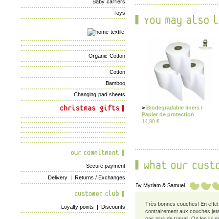
Baby carriers
Toys
Organic Cotton
Cotton
Bamboo
Changing pad sheets
>
Biodegradable liners /
Papier de protection
14,90 €
Secure payment
Delivery
|
Returns / Exchanges
By
Myriam & Samuel
Très bonnes couches! En effet, c
Loyalty points
|
Discounts
contrairement aux couches jetab
pas plus de travail. On les lui 