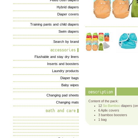
Fitted cloth diapers
Hybrid diapers
Diaper covers
Training pants and child diapers
Swim diapers
Search by brand
Flushable and stay dry liners
Inserts and boosters
Laundry products
Diaper bags
Baby wipes
Changing pad sheets
Content of the pack:
Changing mats
12
So Bamboo
diapers (on
6 Aplix covers
3 bamboo boosters
1 bag