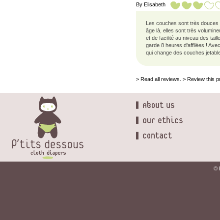
By
Elisabeth
Les couches sont très douces e
âge là, elles sont très volumin
et de facilité au niveau des tai
garde 8 heures d'affilées ! Ave
qui change des couches jetable
>
Read all reviews.
>
Review this p
© 