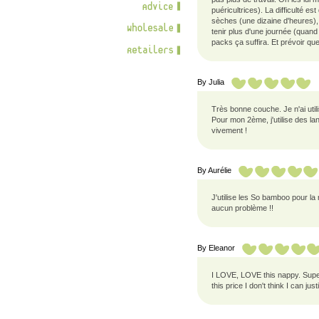
puéricultrices). La difficulté 
sèches (une dizaine d'heures), 
tenir plus d'une journée (quand 
packs ça suffira. Et prévoir qu
By
Julia
Très bonne couche. Je n'ai util
Pour mon 2ème, j'utilise des l
vivement !
By
Aurélie
J'utilise les So bamboo pour la
aucun problème !!
By
Eleanor
I LOVE, LOVE this nappy. Super 
this price I don't think I can ju