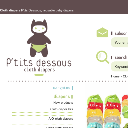
Cloth diapers
P'tits Dessous, reusable baby diapers
Home
>
Clo
New products
Cloth diaper kits
AIO cloth diapers