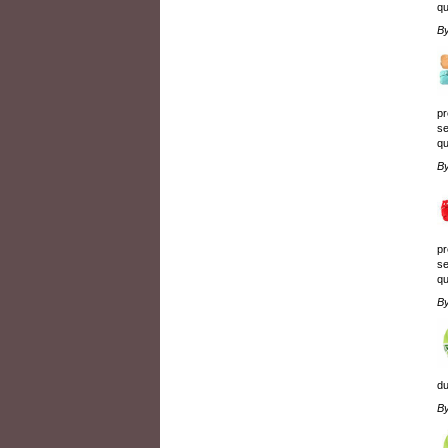
qu
B
pr
se
qu
B
pr
se
qu
B
du
B