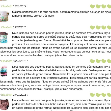
y
Elisabeth
02/01/2014 :
S'ajuste parfaitement à la taille du bébé, contrairement à d'autres couches de pisci
tombent. En plus, elle est très belle !
y
Elisabeth
09/07/2013 :
Nous utilisons ces couches pour la journée, nous en sommes très contents. Il y a
parfois des fuites de selles si le bébé est sur le côté, mais cela n'arrive plus en me
un papier jetable de grand format. Notre bébé les supporte bien, elles ne sont pas 
grosses et les couleurs sont vraiment sympas ! Elles marquent parfois au niveau 
isses mais moins que les jetables. Nous en avons acheté 18, ce qui nous permet de faire u
ssive tous les deux jours, sans sèche linge. Nous ne regrettons pas du tout notre achat, nou
commandons cette couche lavable : pratique, jolie et bien absorbante.
y
Elisabeth
09/07/2013 :
Nous utilisons ces couches pour la journée, nous en sommes très contents. Il y a
parfois des fuites de selles si le bébé est sur le côté, mais cela n'arrive plus en me
un papier jetable de grand format. Notre bébé les supporte bien, elles ne sont pas 
grosses et les couleurs sont vraiment sympas ! Elles marquent parfois au niveau 
isses mais moins que les jetables. Nous en avons acheté 18, ce qui nous permet de faire u
ssive tous les deux jours, sans sèche linge. Nous ne regrettons pas du tout notre achat, nou
commandons cette couche lavable : pratique, jolie et bien absorbante.
y
Elisabeth
09/07/2013 :
Nous utilisons ces couches pour la journée, nous en sommes très contents. Il y a
parfois des fuites de selles si le bébé est sur le côté, mais cela n'arrive plus en me
un papier jetable de grand format. Notre bébé les supporte bien, elles ne sont pas 