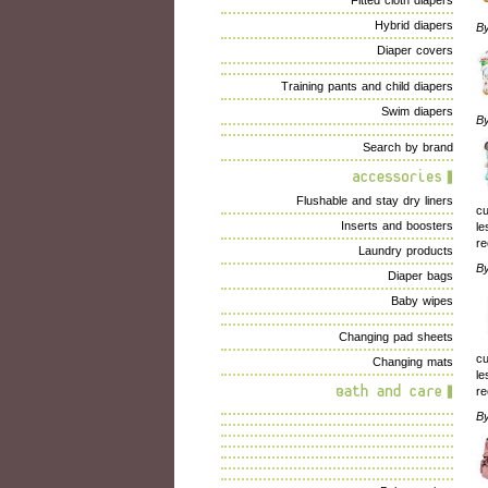
Fitted cloth diapers
Hybrid diapers
B
Diaper covers
Training pants and child diapers
Swim diapers
B
Search by brand
Flushable and stay dry liners
cu
Inserts and boosters
le
re
Laundry products
B
Diaper bags
Baby wipes
Changing pad sheets
cu
Changing mats
le
re
B