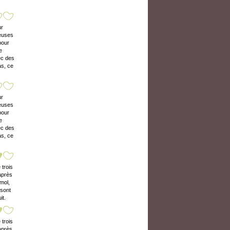
ur
neuses
pour
e
ec des
as, ce
ur
neuses
pour
e
ec des
as, ce
 trois
 après
mol,
 sont
it.
 trois
 après