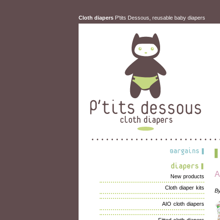
Cloth diapers
P'tits Dessous, reusable baby diapers
A
New products
Cloth diaper kits
B
AIO cloth diapers