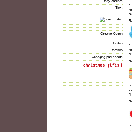
Baby carriers
cu
Toys
le
re
B
Organic Cotton
Cotton
cu
le
Bamboo
re
Changing pad sheets
B
pr
se
qu
B
pr
se