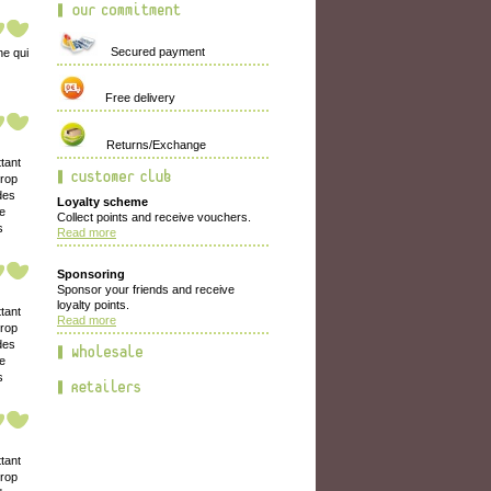
Secured payment
ne qui
Free delivery
Returns/Exchange
ttant
trop
des
Loyalty scheme
ne
Collect points and receive vouchers.
s
Read more
Sponsoring
Sponsor your friends and receive
loyalty points.
ttant
Read more
trop
des
ne
s
ttant
trop