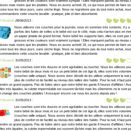
grosses et les couleurs sont vraiment sympas ! Elles marquent parfois au niveau 
isses mais moins que les jetables. Nous en avons acheté 18, ce qui nous permet de faire u
ssive tous les deux jours, sans sèche linge. Nous ne regrettons pas du tout notre achat, nou
commandons cette couche lavable : pratique, jolie et bien absorbante.
y
Elisabeth
28/06/2013 :
Nous utilisons ces couches pour la journée, nous en sommes très contents. Il y a
parfois des fuites de selles si le bébé est sur le côté, mais cela n'arrive plus en me
un papier jetable de grand format. Notre bébé les supporte bien, elles ne sont pas 
grosses et les couleurs sont vraiment sympas ! Elles marquent parfois au niveau 
isses mais moins que les jetables. Nous en avons acheté 18, ce qui nous permet de faire u
ssive tous les deux jours, sans sèche linge. Nous ne regrettons pas du tout notre achat, nou
commandons cette couche lavable : pratique, jolie et bien absorbante.
y
Elisabeth
31/05/2013 :
Les couches sont très douces et sont agréables au toucher. Nous les utilisons po
notre bébé de deux mois et sur un petit bébé de cet âge là, elles sont très volumi
(couches taille unique). Nous avons donc décidé de les utiliser uniquement la nuit 
plus de confort et de facilité au niveau des tailles des habits. Pour la nuit, il faut just
endre un grand pyjama. Pas de fuites alors que notre bébé les garde 8 heures d'affilées ! Av
lles très liquides, la culotte imperméable est souvent tâchée mais les vêtements ne le sont p
i change des couches jetables ! A essayer encore car nous les avons depuis peu !
y
Elisabeth
31/05/2013 :
Les couches sont très douces et sont agréables au toucher. Nous les utilisons po
notre bébé de deux mois et sur un petit bébé de cet âge là, elles sont très volumi
(couches taille unique). Nous avons donc décidé de les utiliser uniquement la nuit 
plus de confort et de facilité au niveau des tailles des habits. Pour la nuit, il faut just
endre un grand pyjama. Pas de fuites alors que notre bébé les garde 8 heures d'affilées ! Av
lles très liquides, la culotte imperméable est souvent tâchée mais les vêtements ne le sont p