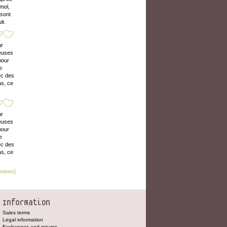
mol,
 sont
it.
ur
neuses
pour
e
ec des
as, ce
ur
neuses
pour
e
ec des
as, ce
eviews]
Sales terms
Legal information
Exchanges and returns