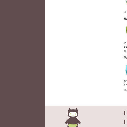
du
B
pr
se
qu
B
pr
se
qu