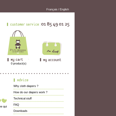
Français
/
English
0
product(s)
Why cloth diapers ?
How do our diapers work ?
Technical stuff
FAQ
ne qui
Downloads