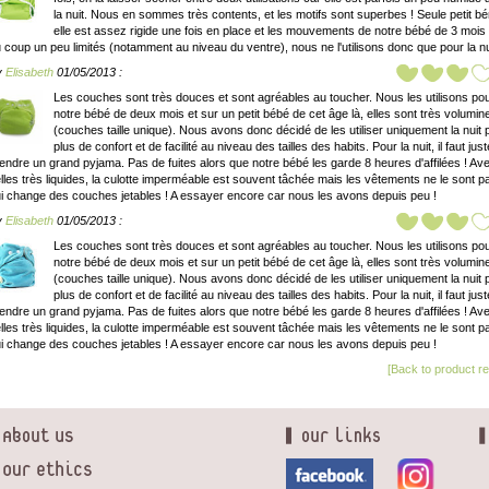
la nuit. Nous en sommes très contents, et les motifs sont superbes ! Seule petit bé
elle est assez rigide une fois en place et les mouvements de notre bébé de 3 mois
 coup un peu limités (notamment au niveau du ventre), nous ne l'utilisons donc que pour la nu
y
Elisabeth
01/05/2013 :
Les couches sont très douces et sont agréables au toucher. Nous les utilisons po
notre bébé de deux mois et sur un petit bébé de cet âge là, elles sont très volumi
(couches taille unique). Nous avons donc décidé de les utiliser uniquement la nuit 
plus de confort et de facilité au niveau des tailles des habits. Pour la nuit, il faut just
endre un grand pyjama. Pas de fuites alors que notre bébé les garde 8 heures d'affilées ! Av
lles très liquides, la culotte imperméable est souvent tâchée mais les vêtements ne le sont p
i change des couches jetables ! A essayer encore car nous les avons depuis peu !
y
Elisabeth
01/05/2013 :
Les couches sont très douces et sont agréables au toucher. Nous les utilisons po
notre bébé de deux mois et sur un petit bébé de cet âge là, elles sont très volumi
(couches taille unique). Nous avons donc décidé de les utiliser uniquement la nuit 
plus de confort et de facilité au niveau des tailles des habits. Pour la nuit, il faut just
endre un grand pyjama. Pas de fuites alors que notre bébé les garde 8 heures d'affilées ! Av
lles très liquides, la culotte imperméable est souvent tâchée mais les vêtements ne le sont p
i change des couches jetables ! A essayer encore car nous les avons depuis peu !
[Back to product r