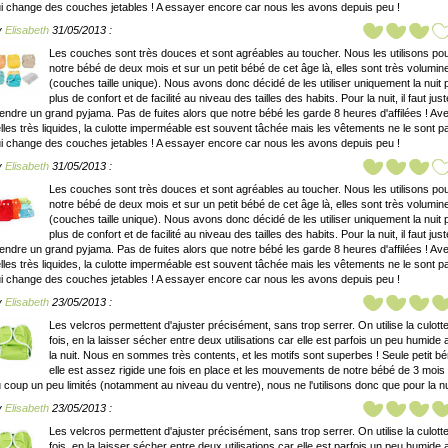
i change des couches jetables ! A essayer encore car nous les avons depuis peu !
y
Elisabeth
31/05/2013 :
Les couches sont très douces et sont agréables au toucher. Nous les utilisons po
notre bébé de deux mois et sur un petit bébé de cet âge là, elles sont très volumi
(couches taille unique). Nous avons donc décidé de les utiliser uniquement la nuit 
plus de confort et de facilité au niveau des tailles des habits. Pour la nuit, il faut just
endre un grand pyjama. Pas de fuites alors que notre bébé les garde 8 heures d'affilées ! Av
lles très liquides, la culotte imperméable est souvent tâchée mais les vêtements ne le sont p
i change des couches jetables ! A essayer encore car nous les avons depuis peu !
y
Elisabeth
31/05/2013 :
Les couches sont très douces et sont agréables au toucher. Nous les utilisons po
notre bébé de deux mois et sur un petit bébé de cet âge là, elles sont très volumi
(couches taille unique). Nous avons donc décidé de les utiliser uniquement la nuit 
plus de confort et de facilité au niveau des tailles des habits. Pour la nuit, il faut just
endre un grand pyjama. Pas de fuites alors que notre bébé les garde 8 heures d'affilées ! Av
lles très liquides, la culotte imperméable est souvent tâchée mais les vêtements ne le sont p
i change des couches jetables ! A essayer encore car nous les avons depuis peu !
y
Elisabeth
23/05/2013 :
Les velcros permettent d'ajuster précisément, sans trop serrer. On utilise la culotte
fois, en la laisser sécher entre deux utilisations car elle est parfois un peu humide
la nuit. Nous en sommes très contents, et les motifs sont superbes ! Seule petit bé
elle est assez rigide une fois en place et les mouvements de notre bébé de 3 mois
 coup un peu limités (notamment au niveau du ventre), nous ne l'utilisons donc que pour la nu
y
Elisabeth
23/05/2013 :
Les velcros permettent d'ajuster précisément, sans trop serrer. On utilise la culotte
fois, en la laisser sécher entre deux utilisations car elle est parfois un peu humide