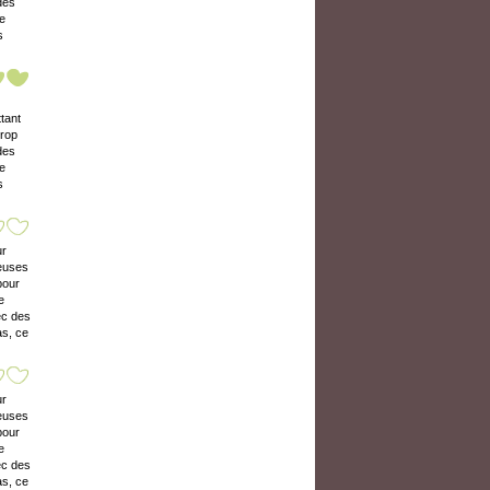
des
ne
s
ttant
trop
des
ne
s
ur
neuses
pour
e
ec des
as, ce
ur
neuses
pour
e
ec des
as, ce